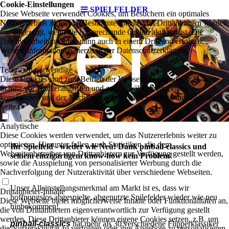
Cookie-Einstellungen
er
SPIELFELDER
Diese Webseite verwendet Cookies, um Besuchern ein optimales
Nutzererlebnis zu bieten. Bestimmte Inhalte von Drittanbietern werden
nur angezeigt, wenn die entsprechende Option aktiviert ist. Die
Datenverarbeitung kann dann auch in einem Drittland erfolgen.
Weitere Informationen hierzu in der Datenschutzerklärung.
Technisch notwendige
Diese Cookies sind zum Betrieb der Webseite notwendig, z.B. zum
Schutz vor Hackerangriffen und zur Gewährleistung eines
konsistenten und der Nachfrage angepassten Erscheinungsbilds der
Seite.
Analytische
Diese Cookies werden verwendet, um das Nutzererlebnis weiter zu
optimieren. Hierunter fallen auch Statistiken, die dem
Ihr Spielfeld - wieder wie Neu! Dank pinball-classics und
Webseitenbetreiber von Drittanbietern zur Verfügung gestellt werden,
seinem einzigartigem know-how kein Problem!
sowie die Ausspielung von personalisierter Werbung durch die
Nachverfolgung der Nutzeraktivität über verschiedene Webseiten.
Unser Alleinstellungsmerkmal am Markt ist es, dass wir
Drittanbieter-Inhalte
hoffnungslos abgespielte, abgenutzte Spilefelder wieder wie neu
Diese Webseite bietet möglicherweise Inhalte oder Funktionalitäten an,
hinbekommen!
die von Drittanbietern eigenverantwortlich zur Verfügung gestellt
werden. Diese Drittanbieter können eigene Cookies setzen, z.B. um
pinball-classics
hat mehr als 30 verschiedene Flipperklassiker
die Nutzeraktivität zu verfolgen oder ihre Angebote zu personalisieren